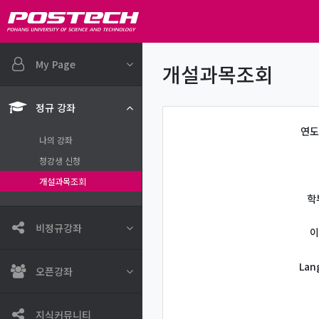
메인 콘텐츠로 건너뛰기
My Page
개설과목조회
정규 강좌
연도
나의 강좌
청강생 신청
개설과목조회
학
비정규강좌
이
Lan
오픈강좌
지식커뮤니티