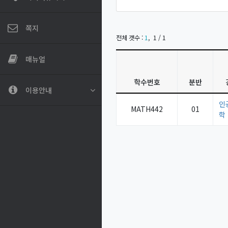
쪽지
전체 갯수 :
1
,
1 / 1
매뉴얼
학수번호
분반
이용안내
인
MATH442
01
학