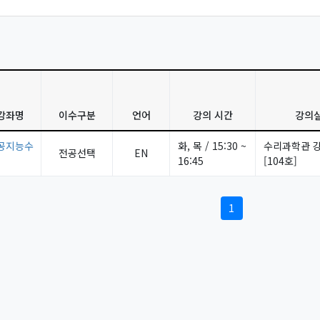
강좌명
이수구분
언어
강의 시간
강의
공지능수
화, 목 / 15:30 ~
수리과학관 
전공선택
EN
16:45
[104호]
1