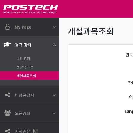
메인 콘텐츠로 건너뛰기
My Page
개설과목조회
정규 강좌
연도
나의 강좌
청강생 신청
개설과목조회
학
비정규강좌
이
Lan
오픈강좌
지식커뮤니티