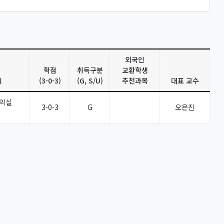
외국인
학점
취득구분
교환학생
실
(3-0-3)
(G, S/U)
추천과목
대표 교수
강의실
3-0-3
G
오은진