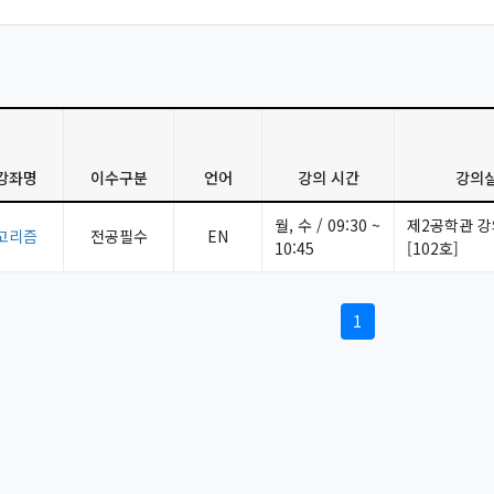
강좌명
이수구분
언어
강의 시간
강의
월, 수 / 09:30 ~
제2공학관 
고리즘
전공필수
EN
10:45
[102호]
1