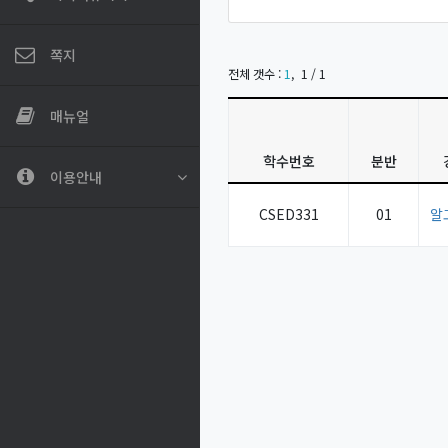
쪽지
전체 갯수 :
1
,
1 / 1
매뉴얼
학수번호
분반
이용안내
CSED331
01
알