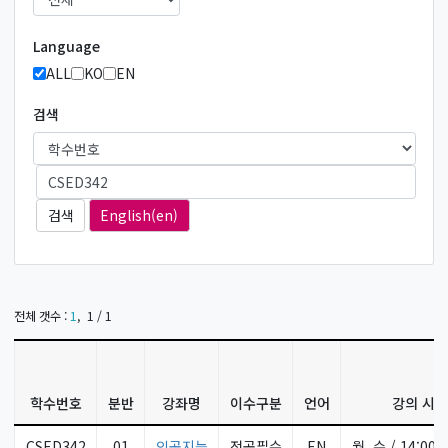
Language
ALL
KO
EN
검색
English(en)‎
전체 갯수 :
1
,
1 / 1
학수번호
분반
강좌명
이수구분
언어
강의 시간
CSED342
01
인공지능
전공필수
EN
월, 수 / 14:00 ~