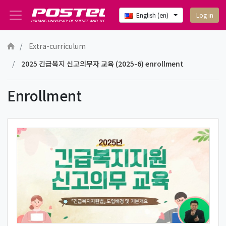
Log in
English ‎(en)‎
Skip to main content
Extra-curriculum
2025 긴급복지 신고의무자 교육 (2025-6) enrollment
Enrollment