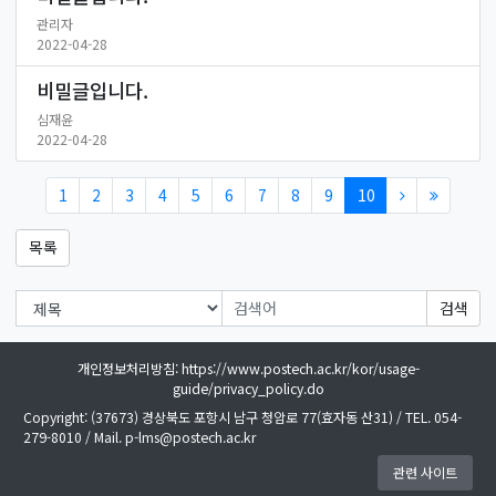
관리자
2022-04-28
비밀글입니다.
심재윤
2022-04-28
1
2
3
4
5
6
7
8
9
10
목록
검색
개인정보처리방침: https://www.postech.ac.kr/kor/usage-
guide/privacy_policy.do
Copyright: (37673) 경상북도 포항시 남구 청암로 77(효자동 산31) / TEL. 054-
279-8010 / Mail. p-lms@postech.ac.kr
관련 사이트