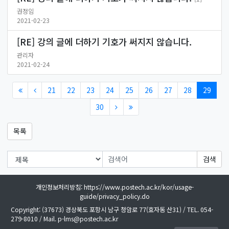
권정임
2021-02-23
[RE] 강의 글에 더하기 기호가 써지지 않습니다.
관리자
2021-02-24
21
22
23
24
25
26
27
28
29
30
목록
검색
개인정보처리방침: https://www.postech.ac.kr/kor/usage-
guide/privacy_policy.do
Copyright: (37673) 경상북도 포항시 남구 청암로 77(효자동 산31) / TEL. 054-
279-8010 / Mail. p-lms@postech.ac.kr